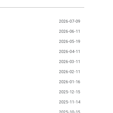
2026-07-09
2026-06-11
2026-05-19
2026-04-11
2026-03-11
2026-02-11
2026-01-16
2025-12-15
2025-11-14
2025-10-15