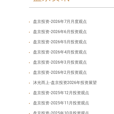
盘京投资-2026年7月月度观点
盘京投资-2026年6月投资观点
盘京投资-2026年5月投资观点
盘京投资-2026年4月投资观点
盘京投资-2026年3月投资观点
盘京投资-2026年2月投资观点
沐光而上-盘京投资2026年投资展望
盘京投资-2025年12月投资观点
盘京投资-2025年11月投资观点
盘京投资-2025年10月投资观点