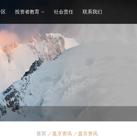
专区
投资者教育
社会责任
联系我们
首页
／
盘京资讯
／
盘京资讯