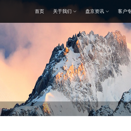
首页
关于我们
盘京资讯
客户