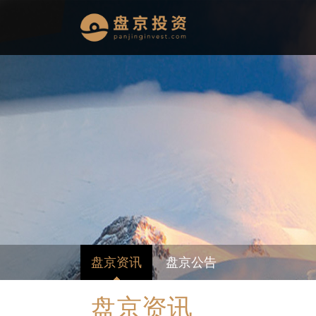
盘京资讯
盘京公告
盘京资讯